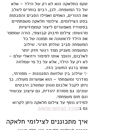
טקס החלאקה הוא לא רק של הילד – אלא 
של כל המשפחה. לכן, רבים בוחרים לשלב 
את ההורים, האחים ואפילו הסבים והסבתות 
בסט הצילומים. צילומי חלאקה משפחתיים 
בסטודיו מאפשרים ליצור קומפוזיציות 
מרגשות: צילום חיבוק קבוצתי, הורה שמספר 
את הילד לראשונה או תמונה של כל 
המשפחה סביב שולחן חגיגי. שילוב 
המשפחה מעניק ממד רגשי חזק יותר 
לאלבום, והופך אותו לסיפור ויזואלי שלם – 
לא רק על הילד, אלא על כל מי שמלווה 
אותו ברגע החשוב הזה.
✨ שילוב בין שלושת הסגנונות – מסורתי, 
מודרני ומשפחתי – הוא אפשרות מעולה. כך 
ניתן לקבל אלבום מגוון שמשלב היבטים 
שונים: גם מסורת יהודית, גם עיצוב עכשווי 
וגם חום משפחתי.
למידע נוסף על צילום חלאקה ניתן לקרוא 
גם ב
מדריך לצילומי חלאקה
איך מתכוננים לצילומי חלאקה