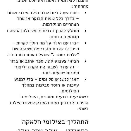
ההכנה לצילומי חלאקה היא חלק חשוב 
מהחוויה:
בחרו שעה ביום שבה הילד עירני ושמח 
– בדרך כלל שעות הבוקר או אחר 
הצהריים המוקדמות.
מומלץ להכין בגדים מראש ולוודא שהם 
מגוהצים ונוחים.
דברו עם הילד על מה הולך לקרות – 
ספרו לו שזו חוויה כיפית ושיהיה שם 
“צלמת נחמדה” שתצלם אותו כמו כוכב.
הביאו צעצוע קטן, ספר אהוב או בלון 
– זה עוזר לשבור את הקרח וליצור 
תמונות טבעיות יותר.
דאגו לנשנוש קל ומים – כדי למנוע 
עייפות או חוסר סבלנות במהלך 
הצילומים.
כשמגיעים רגועים ומוכנים, הצילומים 
הופכים לזיכרון נעים ולא רק למעמד צילום 
רשמי.
התהליך בצילומי חלאקה 
בסטודיו – שלב אחר שלב