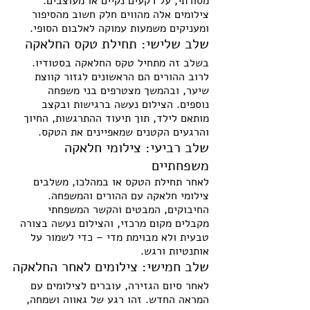
מסורתי, על רקעים נקיים או מעוצבים. 
צילומים אלה מהווים חלק חשוב מהסיפור 
ומעניקים משמעות עמוקה לאלבום הסופי.
שלב שלישי: תחילת טקס החלאקה
בשלב זה מתחיל טקס החלאקה בסטודיו. 
לרוב ההורים הם הראשונים לגזור קווצת 
שיער, ובהמשך מצטרפים בני משפחה 
נוספים. הצילום נעשה ברגישות ובקצב 
מותאם לילד, תוך תיעוד ההתרגשות, החיוך 
והרגעים הקטנים שמאפיינים את הטקס.
שלב רביעי: צילומי חלאקה 
משפחתיים
לאחר תחילת הטקס או במהלכו, משלבים 
צילומי חלאקה עם ההורים והמשפחה. 
החיבוקים, המבטים והקשר המשפחתי 
מקבלים מקום מרכזי, והצילום נעשה בצורה 
טבעית ולא מבוימת מדי – כדי לשמור על 
אותנטיות ורגש.
שלב חמישי: צילומים לאחר החלאקה
לאחר סיום הגזירה, עוברים לצילומים עם 
המראה החדש. זהו רגע של גאווה ושמחה, 