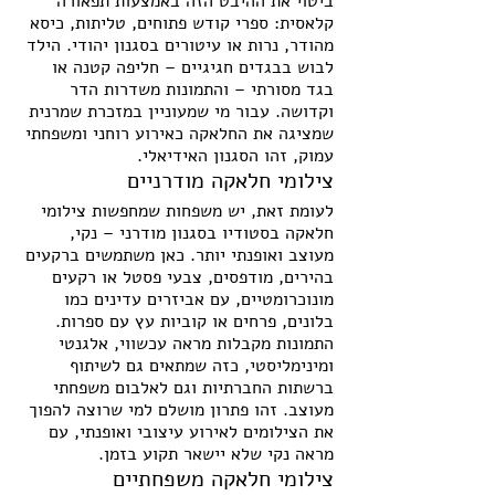
ביטוי את ההיבט הזה באמצעות תפאורה 
קלאסית: ספרי קודש פתוחים, טליתות, כיסא 
מהודר, נרות או עיטורים בסגנון יהודי. הילד 
לבוש בבגדים חגיגיים – חליפה קטנה או 
בגד מסורתי – והתמונות משדרות הדר 
וקדושה. עבור מי שמעוניין במזכרת שמרנית 
שמציגה את החלאקה כאירוע רוחני ומשפחתי 
עמוק, זהו הסגנון האידיאלי.
צילומי חלאקה מודרניים
לעומת זאת, יש משפחות שמחפשות צילומי 
חלאקה בסטודיו בסגנון מודרני – נקי, 
מעוצב ואופנתי יותר. כאן משתמשים ברקעים 
בהירים, מודפסים, צבעי פסטל או רקעים 
מונוכרומטיים, עם אביזרים עדינים כמו 
בלונים, פרחים או קוביות עץ עם ספרות. 
התמונות מקבלות מראה עכשווי, אלגנטי 
ומינימליסטי, כזה שמתאים גם לשיתוף 
ברשתות החברתיות וגם לאלבום משפחתי 
מעוצב. זהו פתרון מושלם למי שרוצה להפוך 
את הצילומים לאירוע עיצובי ואופנתי, עם 
מראה נקי שלא יישאר תקוע בזמן.
צילומי חלאקה משפחתיים