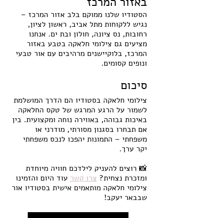
באזור המרכז
הסטודיו שלנו ממוקם בלב אזור המרכז – 
נגיש ללקוחות מתל אביב, ראשון לציון, 
רחובות, נס ציונה, חולון ובת ים. אנחנו 
מציעים גם צילומי חלאקה בטבע באזור 
המרכז, בלוקיישנים מרהיבים עם אור טבעי 
ונופים קסומים.
סיכום 
צילומי חלאקה בסטודיו הם הדרך המושלמת 
לשמור על הרגע המרגש של טקס החלאקה 
באיכות גבוהה, באווירה נוחה ומקצועית. בין 
אם תבחרו בסגנון מסורתי, מודרני או 
משפחתי – התמונות יהפכו לנכס משפחתי 
יקר ערך.
📸 רוצים להעניק לילדכם חוויה מיוחדת 
ומזכרת נצחית? 
צרו קשר
 עוד היום והזמינו 
צילומי חלאקה מותאמים אישית בסטודיו אור 
שבבאר יעקב!