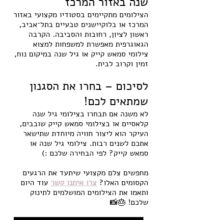
שנה באזור המרכז 
הצילומים מתקיימים בסטודיו מקצועי באזור 
המרכז או בלוקיישנים טבעיים בתל־אביב, 
ראשון לציון, רחובות והסביבה. הקרבה 
הגאוגרפית מאפשרת למשפחות למצוא 
צילומי סמאש קייק או גיל שנה במיקום נוח, 
זמין וקרוב לבית.
לסיכום – בחרו את הסגנון 
שמתאים לכם!
לא משנה אם תבחרו בצילומי גיל שנה 
קלאסיים או בצילומי סמאש קייק שובבים, 
העיקר הוא ליצור חוויה מיוחדת שתישאר 
אתכם לשנים רבות. צילומי גיל שנה או 
סמאש קייק? לפי הבחירה שלכם :) 
מחפשים צלם מקצועי שיתעד את הרגעים 
הקסומים האלו? 
צרו איתנו קשר
עוד היום 
ותאמו את הצילומים המושלמים לתינוק 
שלכם! 🎂📸