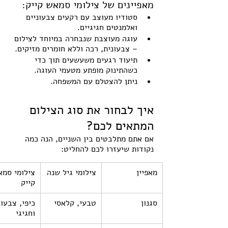
מאפיינים של צילומי סמאש קייק:
סטודיו מעוצב עם רקעים צבעוניים 
ואלמנטים חגיגיים.
עוגה מעוצבת שנבחרה במיוחד לצילום 
– צבעונית, רכה וללא חומרים מזיקים.
תיעוד רגעים משעשעים תוך כדי 
כשהתינוק מופתע מטעמי העוגה.
ניתן להצטלם עם המשפחה.
איך לבחור את סוג הצילום 
המתאים לכם?
אם אתם מתלבטים בין השניים, הנה כמה 
נקודות שיעזרו לכם להחליט:
מאפיין
צילומי גיל שנה
צילומי סמא
קייק
סגנון
טבעי, קלאסי
כיפי, צבעונ
וחגיגי