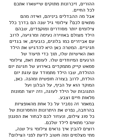
ההורים, זיכרונות מתוקים שיישארו אתכם 
לכל החיים.
אבל מה ההבדלים ביניהם, ואיזה מהם 
מתאים לכם? צילומי גיל שנה הם בדרך כלל 
צילומים יותר מסודרים ומוקפדים, שבהם 
הילד מצולם באווירה נעימה ומרגיעה, לרוב 
עם אביזרים כמו בלונים, כובעים, או בגדים 
חגיגיים. המטרה כאן היא להדגיש את הילד 
ואת האישיות שלו, תוך כדי תיעוד של 
הרגעים המיוחדים שלו. לעומת זאת, צילומי 
סמאש קייק מתמקדים באירוע של חגיגת יום 
ההולדת, שבו הילד מתמודד עם עוגת יום 
הולדת, לרוב בצורה חופשית ומהנה. כאן, 
המוקד הוא על הכיף, על הבלגן ועל 
התגובות של הילד לעוגה, וזה יוצר תמונות 
מלאות חיים וצבע.
במאמר זה נסביר על כל אחת מהאופציות 
בהרחבה, נפרט את היתרונות והחסרונות של 
כל סוג צילום, ונעזור לכם לבחור את הסגנון 
שהכי מתאים לילד שלכם.
רוצים להבין איך נראים צילומי גיל שנה, 
מתי מצלמים ומה חשוב לדעת לפני הצילום?