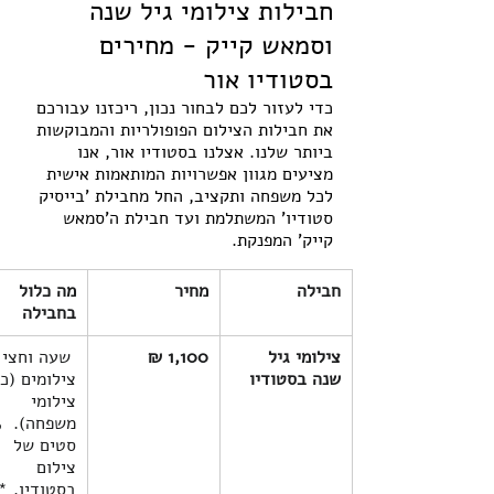
חבילות צילומי גיל שנה 
וסמאש קייק - מחירים 
בסטודיו אור 
כדי לעזור לכם לבחור נכון, ריכזנו עבורכם 
את חבילות הצילום הפופולריות והמבוקשות 
ביותר שלנו. אצלנו בסטודיו אור, אנו 
מציעים מגוון אפשרויות המותאמות אישית 
לכל משפחה ותקציב, החל מחבילת 'בייסיק 
סטודיו' המשתלמת ועד חבילת ה'סמאש 
קייק' המפנקת.
חבילה
מחיר
מה כלול 
בחבילה
צילומי גיל 
₪ 1,100
 שעה וחצי 
שנה בסטודיו
צילומים (כו
צילומי 
סטים של 
צילום 