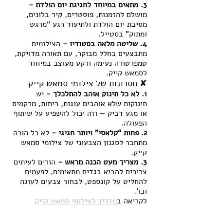
3. מתאים במיוחד לחגיגת יום הולדת - 
מושלם להזמנות, פוסטרים, קיר בלונים, 
מסיבת יום הולדת ולתיעוד רגע “מרגש 
ומתוק” בסטייל.
4. שליטה מלאה בסטודיו - 
הצילומים 
מתבצעים בחלל מבוקר, עם תאורה מדויקת, 
טמפרטורה נעימה ורקע מעוצב במיוחד 
לסמאש קייק.
✘ חסרונות של צילומי סמאש קייק
1. לא כל תינוק אוהב להתלכלך - 
יש 
תינוקות שלא אוהבים עוגות, ריחות, מרקמים 
או מגע דביק — וזה יכול להשפיע על שיתוף 
הפעולה.
2. פחות “קלאסי” ויותר חגיגי - 
לא כל הורה 
מתחבר לסגנון הצבעוני של צילומי סמאש 
קייק.
3. מצריך מעט הכנה מראש - 
הורים לעיתים 
צריכים להביא בגדים מתאימים, לפעמים 
להחליט על קונספט, לבחור צבעים לעוגה 
וכו’.
לקריאה ב
מדריך לצילומי סמאש קייק