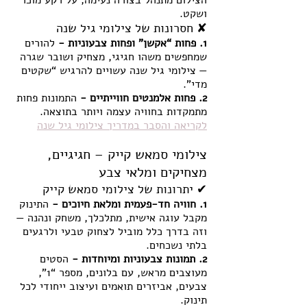
הצילום מתנהל בצורה נעימה, על רקע מוכר 
ושקט.
✘ חסרונות של צילומי גיל שנה
1. פחות “אקשן” ופחות צבעוניות - 
להורים 
שמחפשים משהו חגיגי, מצחיק ושובר שגרה 
— צילומי גיל שנה עשויים להרגיש “שקטים 
מדי”.
2. פחות אלמנטים חווייתיים - 
התמונות פחות 
מתמקדות בחוויה עצמה ויותר בתוצאה.
לקריאה והסבר במדריך צילומי גיל שנה
צילומי סמאש קייק – חגיגיים, 
מצחיקים ומלאי צבע
✔ יתרונות של צילומי סמאש קייק
1. חוויה חד-פעמית ומלאת חיוכים - 
התינוק 
מקבל עוגה אישית, מתלכלך, משחק ונהנה — 
וזה בדרך כלל מוביל לצחוק טבעי ולרגעים 
בלתי נשכחים.
2. תמונות צבעוניות ומיוחדות - 
הסטים 
מעוצבים מראש, עם בלונים, מספר “1”, 
צבעים, אביזרים תואמים ועיצוב ייחודי לכל 
תינוק.