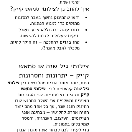
ערני ושמח.
איך להתכונן לצילומי סמאש קייק?
ודאו שהתינוק נחשף בעבר למזונות 
מתוקים כדי למנוע הפתעה.
בחרו עוגה רכה וללא צבעי מאכל 
חזקים שעלולים לגרום לרגישות.
קחו בגדים להחלפה – זה הולך להיות 
מלכלך (אבל מהנה!).
צילומי גיל שנה או סמאש 
קייק – יתרונות וחסרונות
היום, יותר ויותר הורים מתלבטים בין 
צילומי 
גיל שנה
 קלאסיים לבין 
צילומי סמאש 
קייק
 חגיגיים וצבעוניים. שני הסגנונות 
מצוינים ומשקפים את השלב המרגש שבו 
התינוק חוגג שנה, אך כל אחד מהם יוצר 
חוויה אחרת לחלוטין — מבחינת אופי 
הצילומים, העיצוב, האנרגיה, והמסר 
שמקבלים בתמונות.
כדי לעזור לכם לבחור את הסגנון הנכון 