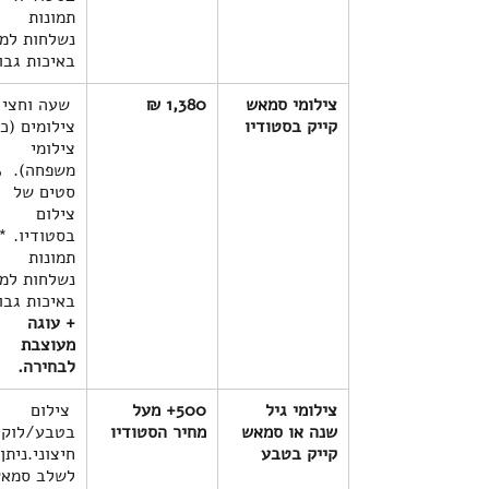
תמונות 
נשלחות למי
באיכות גבו
צילומי סמאש 
₪ 1,380
 שעה וחצי 
קייק בסטודיו
צילומים (כו
צילומי 
סטים של 
צילום 
תמונות 
נשלחות למי
באיכות גבו
+ עוגה 
מעוצבת 
לבחירה.
צילומי גיל 
500+ מעל 
 צילום 
שנה או סמאש 
מחיר הסטודיו
בטבע/לוקיי
קייק בטבע
חיצוני.ניתן 
לשלב סמאש