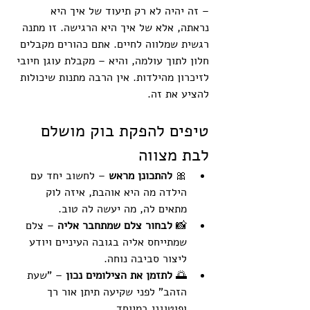
– זה יהיה לא רק תיעוד של איך היא 
נראתה, אלא של איך היא הרגישה. זו מתנה 
רגשית שמלווה לחיים. אתם כהורים מקבלים 
חלון לתוך עולמה, והיא – מקבלת עוגן חיובי 
לזיכרון מהילדות. אין הרבה מתנות שיכולות 
להציע את זה.
טיפים להפקת בוק מושלם 
לבת מצווה
🎀 
להתכונן מראש
 – לחשוב יחד עם 
הילדה מה היא אוהבת, איזה לוק 
מתאים לה, מה יעשה לה טוב.
📸 
לבחור צלם שמתחבר אליה
 – צלם 
שמתייחס אליה בגובה העיניים ויודע 
ליצור סביבה נוחה.
🌅 
לתזמן את הצילומים נכון
 – "שעת 
הזהב" לפני שקיעה תיתן אור רך 
ופוטוגני במיוחד.