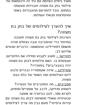
מאוד ניסיון הצלמת עם גיל זה ודוגמאות של 
צילומי בוק בת מצווה ועבודות שעשתה 
בתחום. נוכל להתרשם מהעבודות באתר 
ומהמלצות מכאלו שצולמו.
איך להערך לצילומים של בוק בת 
מצווה?
הערכות לצילומי בוק בת מצווה חשובה 
במיוחד כדי שהסביבה שבה נצטלם תהיה 
תואמת לסטיילינג שהתאמנו. הדברים שנשים 
אליהם לב:
לוקיישן -
 חשוב לקבוע תחילה את הלוקיישן 
שנצטלם בו. האם צילומים לבוק בת מצווה 
יהיו בטבע/בים? בסטודיו?
סטיילינג -
 איזה אקססוריז ובגדים נלבש 
ליום הצילומים ומה האופי של כלת הבת 
מצווה.
תחביבים -
 מה התחביבים של הנערה? 
לשמוע מוזיקה, לרכב על אופניים/סוסים, 
לקרוא ספר, לנגן בגיטרה או אופנה 
עכשיווית שאולי מתאימה לבוק בת מצווה עם 
קירות גרפיטי? משם נבין מה צריך לצילומים 