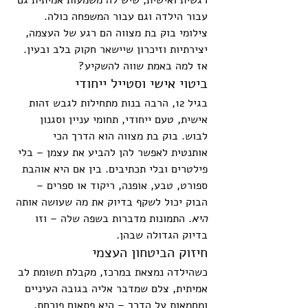
רגשית ואישית, שיש לה משמעות אמיתית גם 
עבור הילדה וגם עבור המשפחה כולה. 
צילומי בוק בת מצווה הם רגע של העצמה, 
יצירתיות וזיכרון שיישאר חקוק בלב ובעין. 
אז למה באמת שווה להשקיע?
ביטוי אישי וסטייל ייחודי
בגיל 12, הרבה בנות מתחילות לגבש זהות 
אישית, טעם ייחודי, תחומי עניין וסגנון 
לבוש. בוק בת מצווה הוא הדרך הכי 
אותנטית לאפשר להן להביע את עצמן – בלי 
פילטרים ובלי תכתיבים. בין אם היא אוהבת 
ספורט, טבע, אופנה, ריקוד או ספרים – 
הבוק יכול לשקף בדיוק את מה שעושה אותה 
היא
. התמונות מדברות בשפה שלה – וזו 
בדיוק הגדולה שבהן.
חיזוק הביטחון העצמי
כשהילדה נמצאת במרכז, מקבלת תשומת לב 
אמיתית, צלם שמדבר אליה בגובה העיניים 
ומחמאות על הדרך – היא פתאום פורחת. 